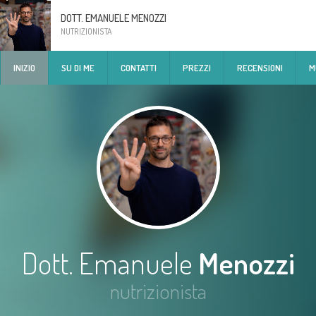
DOTT. EMANUELE MENOZZI
NUTRIZIONISTA
INIZIO
SU DI ME
CONTATTI
PREZZI
RECENSIONI
M
Dott. Emanuele
Menozzi
nutrizionista