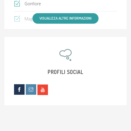
Gonfiore
VISUALIZZA ALTRE INFORMAZIONI
Magrezza
Morbo di Crohn
Rettocolite
Osteoporosi
PROFILI SOCIAL
Dislipidemia
Ipoglicemia
Ipercolesterolemia (livelli elevati di colesterolo)
Ipertensione