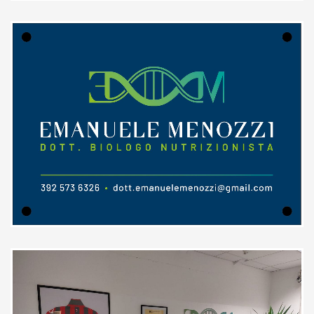
Empatia e spiegazioni chiare,
un'ottima esperienza
Paziente
Eccellente professionista, perfetto
anche per i più giovani Ho
accompagnato mio figlio di 15 anni
per una visita nutrizionale e