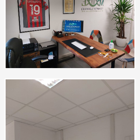
l'esperienza è stata estremamente
positiva. Il Dottore si è dimostrato
fin da subito molto bravo,
empatico ed estremamente
attento a ogni dettaglio. La cosa
che ho apprezzato di più è stata la
sua capacità di instaurare un
dialogo diretto e sereno con mio
figlio: ha usato un linguaggio
semplice, chiaro e coinvolgente,
rendendolo parte attiva del
percorso senza farlo sentire sotto
esame. Un approccio davvero
professionale e umano.
Consigliatissimo!