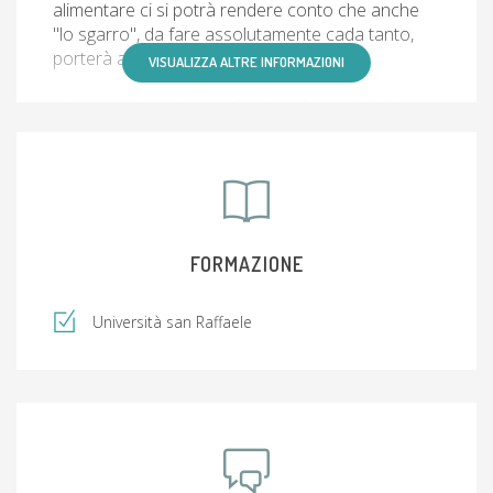
alimentare ci si potrà rendere conto che anche
"lo sgarro", da fare assolutamente cada tanto,
porterà a sensazioni molto piú piacevoli.
VISUALIZZA ALTRE INFORMAZIONI
Ricordo sempre le parole di Jim Rohn : " abbi cura
del tuo corpo, è l'unico posto dove devi vivere"
FORMAZIONE
Università san Raffaele